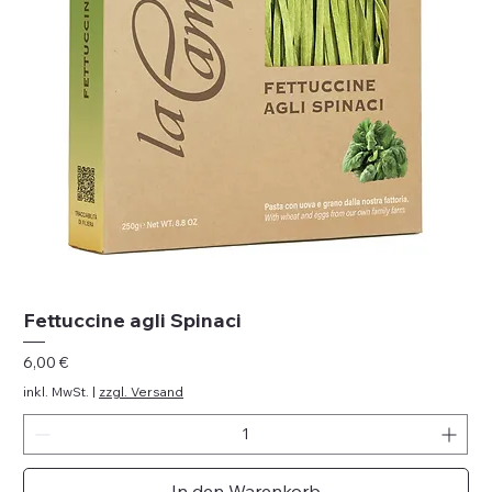
Fettuccine agli Spinaci
Preis
6,00 €
inkl. MwSt.
|
zzgl. Versand
In den Warenkorb