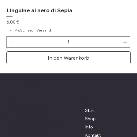
Linguine al nero di Sepia
Preis
6,00 €
inkl. MwSt.
|
zzgl. Versand
In den Warenkorb
Bellabarba GmbH & Co. KG
Menü
Adresse
Schönbergstraße 15
Start
D - 70599 Stuttgart
Shop
+49 (0) 176 2381 8464
Info
www.bellabarba.de
Kontakt