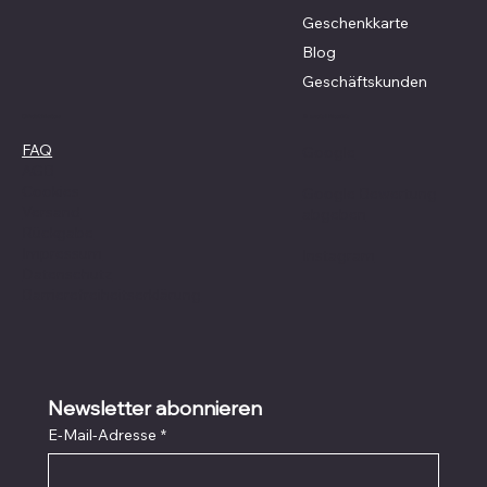
Geschenkkarte
Blog
Geschäftskunden
Social Media
Richtlinien
FAQ
Google
AGB
Cookies
Google Bewertung
Versand
abgeben
Rückgabe
Impressum
Instagram
Datenschutz
Barrierefreiheitserklärung
Newsletter abonnieren
E-Mail-Adresse
*