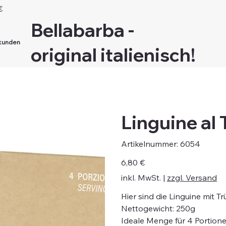
€
Bellabarba -
kunden
original italienisch!
Linguine al 
Artikelnummer:
Artikelnummer:
6054
6054
Preis
6,80 €
inkl. MwSt.
|
zzgl. Versand
Hier sind die Linguine mit Trü
Nettogewicht: 250g
Ideale Menge für 4 Portion