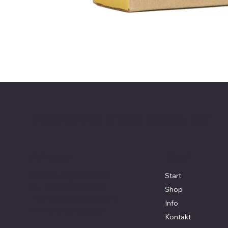
Bellabarba GmbH & Co. KG
Menü
Adresse
Schönbergstraße 15
Start
D - 70599 Stuttgart
Shop
+49 (0) 176 2381 8464
Info
www.bellabarba.de
Kontakt