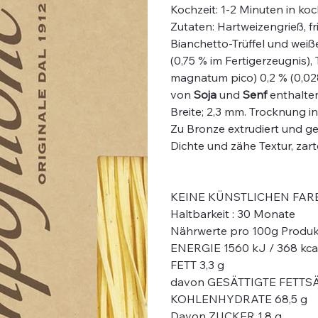
Kochzeit: 1-2 Minuten in k
Zutaten: Hartweizengrieß, f
Bianchetto-Trüffel und weißem
(0,75 % im Fertigerzeugnis), 
magnatum pico) 0,2 % (0,02
von
Soja
und
Senf
enthalten
Breite; 2,3 mm. Trocknung i
Zu Bronze extrudiert und ge
Dichte und zähe Textur, zar
KEINE KÜNSTLICHEN FAR
Haltbarkeit : 30 Monate
Nährwerte pro 100g Produk
ENERGIE 1560 kJ / 368 kca
FETT 3,3 g
davon GESÄTTIGTE FETTSÄ
KOHLENHYDRATE 68,5 g
Davon ZUCKER 1,8 g