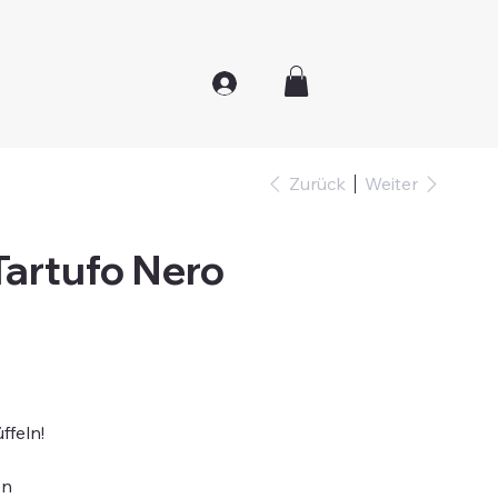
Zurück
Weiter
Tartufo Nero
ffeln!
en