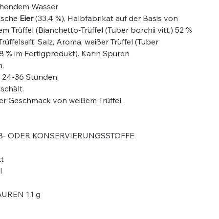
ochendem Wasser
rische
Eier
(33,4 %), Halbfabrikat auf der Basis von
 Trüffel (Bianchetto-Trüffel (Tuber borchii vitt.) 52 %
Trüffelsaft, Salz, Aroma, weißer Trüffel (Tuber
8 % im Fertigprodukt). Kann Spuren
.
n 24-36 Stunden.
schält.
ter Geschmack von weißem Trüffel.
B- ODER KONSERVIERUNGSSTOFFE
t
l
UREN 1,1 g