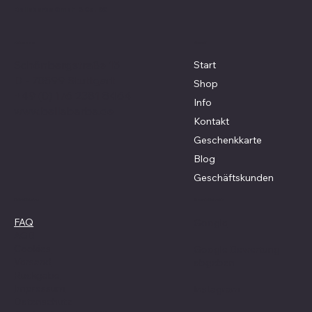
Bellabarba GmbH & Co. KG
Menü
Adresse
Schönbergstraße 15
Start
D - 70599 Stuttgart
Shop
+49 (0) 176 2381 8464
Info
www.bellabarba.de
Kontakt
Geschenkkarte
Blog
Geschäftskunden
Social Media
Richtlinien
FAQ
Google
AGB
Cookies
Google Bewertung
Versand
abgeben
Rückgabe
Impressum
Instagram
Datenschutz