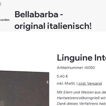
€
Bellabarba -
kunden
original italienisch!
Linguine Int
Artikelnummer:
Artikelnummer:
I6050
I6050
Preis
5,40 €
inkl. MwSt.
|
zzgl. Versand
Mit Eiern und Weizen aus de
Hartweizenvollkorngrieß wi
Dank dieses Verfahrens hab