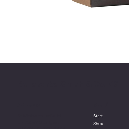
Bellabarba GmbH & Co. KG
Menü
Adresse
Schönbergstraße 15
Start
D - 70599 Stuttgart
Shop
+49 (0) 176 2381 8464