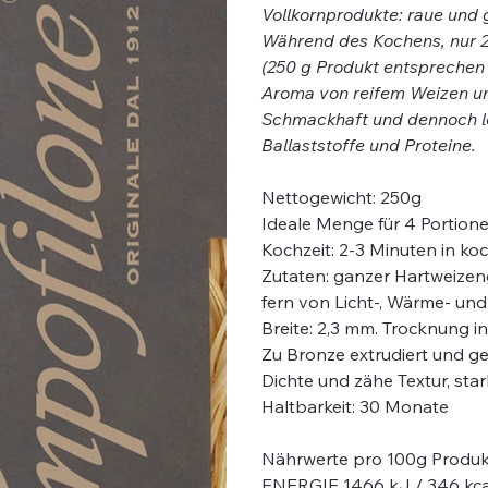
Vollkornprodukte: raue und 
Während des Kochens, nur 2
(250 g Produkt entsprechen 4
Aroma von reifem Weizen und
Schmackhaft und dennoch leic
Ballaststoffe und Proteine.
Nettogewicht: 250g
Ideale Menge für 4 Portion
Kochzeit: 2-3 Minuten in 
Zutaten: ganzer Hartweizeng
fern von Licht-, Wärme- und
Breite: 2,3 mm. Trocknung i
Zu Bronze extrudiert und ge
Dichte und zähe Textur, sta
Haltbarkeit: 30 Monate
Nährwerte pro 100g Produk
ENERGIE 1466 kJ / 346 kca