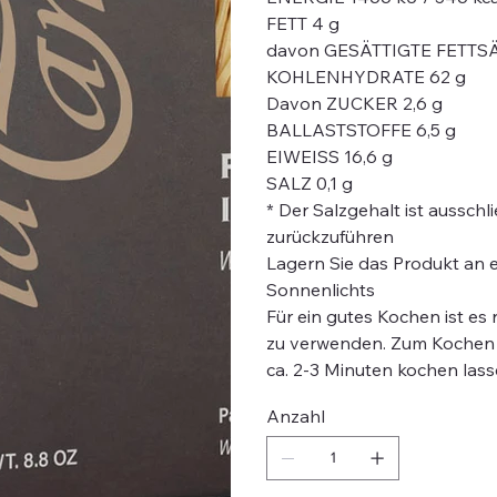
FETT 4 g
davon GESÄTTIGTE FETTSÄ
KOHLENHYDRATE 62 g
Davon ZUCKER 2,6 g
BALLASTSTOFFE 6,5 g
EIWEISS 16,6 g
SALZ 0,1 g
* Der Salzgehalt ist aussch
zurückzuführen
Lagern Sie das Produkt an 
Sonnenlichts
Für ein gutes Kochen ist es
zu verwenden. Zum Kochen b
ca. 2-3 Minuten kochen lass
Anzahl