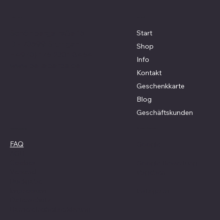
Menü
Adresse
Schönbergstraße 15
Start
D - 70599 Stuttgart
Shop
+49 (0) 176 2381 8464
Info
www.bellabarba.de
Kontakt
Geschenkkarte
Blog
Geschäftskunden
Social Media
Richtlinien
FAQ
Google
AGB
Cookies
Google Bewertung
Versand
abgeben
Rückgabe
Impressum
Instagram
Datenschutz
Barrierefreiheitserklärung