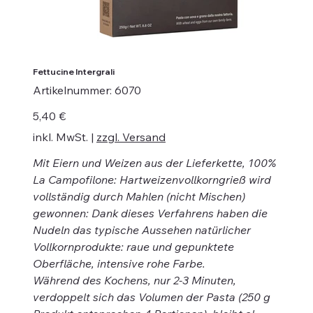
Fettucine Intergrali
Artikelnummer:
Artikelnummer:
6070
6070
Preis
5,40 €
inkl. MwSt.
|
zzgl. Versand
Mit Eiern und Weizen aus der Lieferkette, 100%
La Campofilone: Hartweizenvollkorngrieß wird
vollständig durch Mahlen (nicht Mischen)
gewonnen: Dank dieses Verfahrens haben die
Nudeln das typische Aussehen natürlicher
Vollkornprodukte: raue und gepunktete
Oberfläche, intensive rohe Farbe.
Während des Kochens, nur 2-3 Minuten,
verdoppelt sich das Volumen der Pasta (250 g