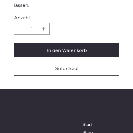
lassen.
Anzahl
In den Warenkorb
Sofortkauf
Bellabarba GmbH & Co. KG
Menü
Adresse
Schönbergstraße 15
Start
D - 70599 Stuttgart
Shop