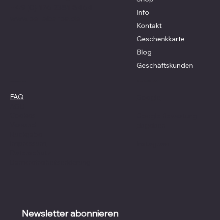
+49 (0) 176 2381 8464
Info
www.bellabarba.de
Kontakt
Geschenkkarte
Blog
Geschäftskunden
Social Media
Richtlinien
FAQ
Google
AGB
Cookies
Google Bewertung
Versand
abgeben
Rückgabe
Impressum
Instagram
Datenschutz
Barrierefreiheitserklärung
Newsletter abonnieren