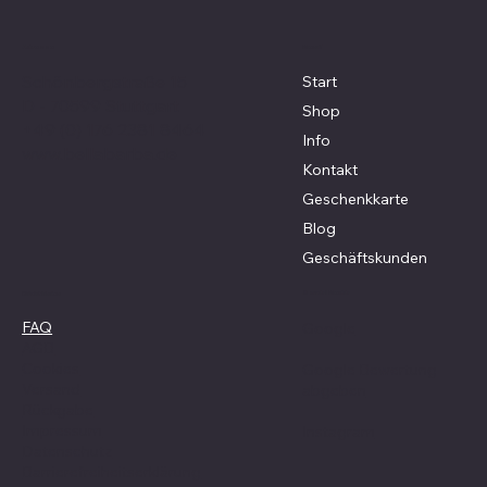
Menü
Adresse
Schönbergstraße 15
Start
D - 70599 Stuttgart
Shop
+49 (0) 176 2381 8464
Info
www.bellabarba.de
Kontakt
Geschenkkarte
Blog
Geschäftskunden
Social Media
Richtlinien
FAQ
Google
AGB
Cookies
Google Bewertung
Versand
abgeben
Rückgabe
Impressum
Instagram
Datenschutz
Barrierefreiheitserklärung