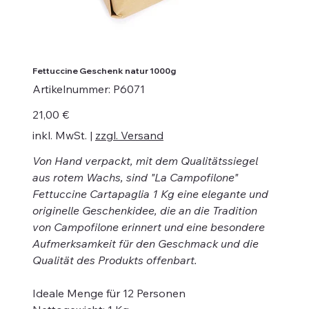
Fettuccine Geschenk natur 1000g
Artikelnummer:
Artikelnummer:
P6071
P6071
Preis
21,00 €
inkl. MwSt.
|
zzgl. Versand
Von Hand verpackt, mit dem Qualitätssiegel
aus rotem Wachs, sind "La Campofilone"
Fettuccine Cartapaglia 1 Kg eine elegante und
originelle Geschenkidee, die an die Tradition
von Campofilone erinnert und eine besondere
Aufmerksamkeit für den Geschmack und die
Qualität des Produkts offenbart.
Ideale Menge für 12 Personen