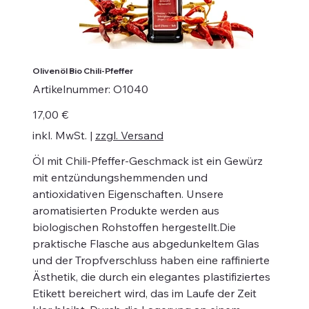
Olivenöl Bio Chili-Pfeffer
Artikelnummer:
Artikelnummer:
O1040
O1040
Preis
17,00 €
inkl. MwSt.
|
zzgl. Versand
Öl mit Chili-Pfeffer-Geschmack ist ein Gewürz
mit entzündungshemmenden und
antioxidativen Eigenschaften. Unsere
aromatisierten Produkte werden aus
biologischen Rohstoffen hergestellt.Die
praktische Flasche aus abgedunkeltem Glas
und der Tropfverschluss haben eine raffinierte
Ästhetik, die durch ein elegantes plastifiziertes
Etikett bereichert wird, das im Laufe der Zeit