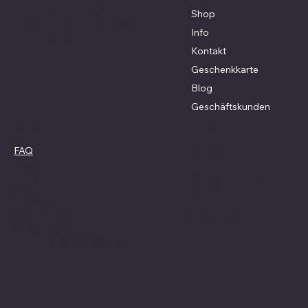
D - 70599 Stuttgart
Shop
+49 (0) 176 2381 8464
Info
www.bellabarba.de
Kontakt
Geschenkkarte
Blog
Geschäftskunden
Social Media
Richtlinien
FAQ
Google
AGB
Cookies
Google Bewertung
Versand
abgeben
Rückgabe
Impressum
Instagram
Datenschutz
Barrierefreiheitserklärung